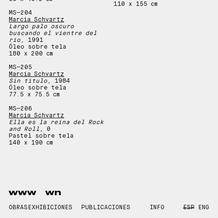
110 x 155 cm
MS—
204
Marcia Schvartz
Largo palo oscuro
buscando el vientre del
rio
, 1991
Óleo sobre tela
180 x 200 cm
MS—
205
Marcia Schvartz
Sin título
, 1984
Óleo sobre tela
77.5 x 75.5 cm
MS—
206
Marcia Schvartz
Ella es la reina del Rock
and Roll
, 0
Pastel sobre tela
140 x 190 cm
www
wn
OBRAS
EXHIBICIONES
PUBLICACIONES
INFO
ESP
ENG