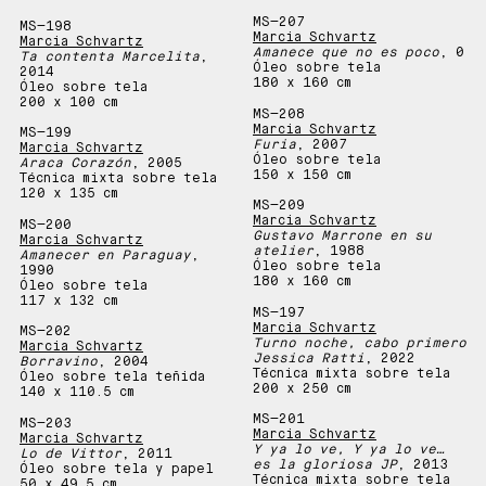
MS—
207
MS—
198
Marcia Schvartz
Marcia Schvartz
Amanece que no es poco
, 0
Ta contenta Marcelita
,
Óleo sobre tela
2014
180 x 160 cm
Óleo sobre tela
200 x 100 cm
MS—
208
Marcia Schvartz
MS—
199
Furia
, 2007
Marcia Schvartz
Óleo sobre tela
Araca Corazón
, 2005
150 x 150 cm
Técnica mixta sobre tela
120 x 135 cm
MS—
209
Marcia Schvartz
MS—
200
Gustavo Marrone en su
Marcia Schvartz
atelier
, 1988
Amanecer en Paraguay
,
Óleo sobre tela
1990
180 x 160 cm
Óleo sobre tela
117 x 132 cm
MS—
197
Marcia Schvartz
MS—
202
Turno noche, cabo primero
Marcia Schvartz
Jessica Ratti
, 2022
Borravino
, 2004
Técnica mixta sobre tela
Óleo sobre tela teñida
200 x 250 cm
140 x 110.5 cm
MS—
201
MS—
203
Marcia Schvartz
Marcia Schvartz
Y ya lo ve, Y ya lo ve…
Lo de Vittor
, 2011
es la gloriosa JP
, 2013
Óleo sobre tela y papel
Técnica mixta sobre tela
50 x 49.5 cm