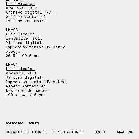
Luis Hidalgo
024 VL0
, 2013
Archivo digital. PDF.
Gráfico vectorial
medidas variables
LH—
93
Luis Hidalgo
Landslide
, 2013
Pintura digital.
Impresión tintas UV sobre
espejo
90.5 x 90.5 cm
LH—
94
Luis Hidalgo
Morando
, 2018
Pintura digital.
Impresión tintas UV sobre
espejo montado en
bastidor de madera
199 x 141 x 5 cm
www
wn
OBRAS
EXHIBICIONES
PUBLICACIONES
INFO
ESP
ENG