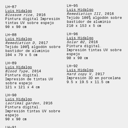
LH—
95
LH—
87
Luis Hidalgo
Luis Hidalgo
Remediation III
, 2016
Blossom rice
, 2016
Tejido 100% algodón sobre
Pintura digital Impresión
bastidor de aluminio
tintas UV sobre espejo
210 x 153 x 5 cm
90 x 90 cm
LH—
96
LH—
88
Luis Hidalgo
Luis Hidalgo
Solar 02
, 2016
Remediation D
, 2017
Pintura digital.
Tejido 100% algodón sobre
Impresión tintas UV sobre
bastidor de aluminio
espejo
104 x 79 x 5 cm
90 x 90 cm
LH—
89
LH—
92
Luis Hidalgo
Luis Hidalgo
Blood Type
, 2014
Hard copy V
, 2017
Pintura digital.
Impresión 3D en porcelana
Impresión de tintas UV
9.5 x 19.5 x 11.5 cm
sobre espejo
121 x 121 x 4 cm
LH—
90
Luis Hidalgo
Lacrimal garden
, 2016
Pintura digital.
Impresión tintas UV sobre
espejo
90 x 90 cm
LH—
91