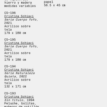
papel
hierro y madera
56.5 x 45 cm
medidas variables
CS—
196
Cristina Schiavi
Serie Cuerpo fofo
,
2021
Acrílico sobre
tela
179 x 180 cm
CS—
195
Cristina Schiavi
Serie Cuerpo fofo
,
2021
Acrílico sobre
tela
179 x 180 cm
CS—
194
Cristina Schiavi
Serie Naturaleza
Quieta
, 2022
Acrílico sobre
tela
132 x 171 cm
CS—
193
Cristina Schiavi
Sin título
, 1994
Peluche, bolitas,
muñecos de cotillón