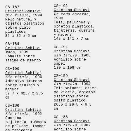
CS—
192
CS—
187
Cristina Schiavi
Cristina Schiavi
De todo corazón
,
Sin título
, 1994
1993
Pelo natural y
Tela, peluches y
objetos plásticos
objetos plásticos,
sobre plato
bijuteria, cuerina
plásticos
y madera
22 x 22 x 8 cm
142 x 141 x 7 cm
CS—
184
CS—
191
Cristina Schiavi
Cristina Schiavi
Moño
, 1999
Sin título
, 1986
Esmalte sobre
Acrílico sobre
lamina de hierro
papel
130 x 199 cm
CS—
190
Cristina Schiavi
CS—
189
Sin título
, 1996
Cristina Schiavi
Adhesivo impreso
Sin título
, 1994
sobre azulejo y
Tela peluche, dijes
madera
de vidrio, objetos
32.7 x 32.7 x 2.5
plásticos sobre
cm
palto plástico
20.5 x 20.5 x 6.5
CS—
186
cm
Cristina Schiavi
Sin título
, 1992
CS—
185
Cuerina,
Cristina Schiavi
bijutería, muñecos
Sin título
, 2007
de peluche, tachas
Acrílico sobre
de tapicería,